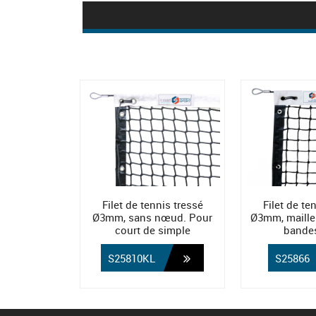
Filet de tennis tressé
Filet de te
Ø3mm, sans nœud. Pour
Ø3mm, maille
court de simple
bande
S25810KL
S25866