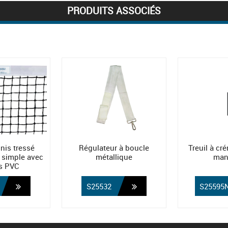
PRODUITS ASSOCIÉS
nnis tressé
Régulateur à boucle
Treuil à cr
 simple avec
métallique
man
s PVC
S25532
S25595