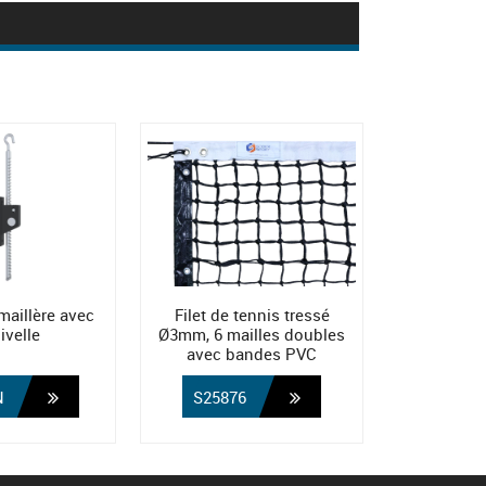
émaillère avec
Filet de tennis tressé
ivelle
Ø3mm, 6 mailles doubles
avec bandes PVC
N
S25876