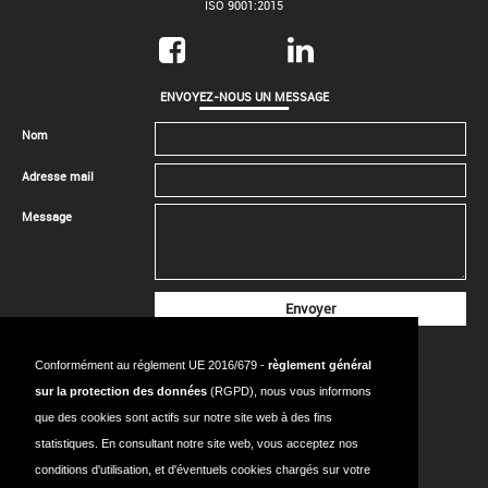
ISO 9001:2015
ENVOYEZ-NOUS UN MESSAGE
Nom
Adresse mail
Message
CONTACTEZ-NOUS
Conformément au réglement UE 2016/679 -
règlement général
SIÈGE SOCIAL
sur la protection des données
(RGPD), nous vous informons
Adresse:
18 Rue de l’Avenir, bât. 224, 14650 CARPIQUET - FRANCE
que des cookies sont actifs sur notre site web à des fins
Tel:
+33 (0)2.31.53.78.70
statistiques. En consultant notre site web, vous acceptez nos
conditions d'utilisation, et d'éventuels cookies chargés sur votre
Mail:
info@sodexsport.fr