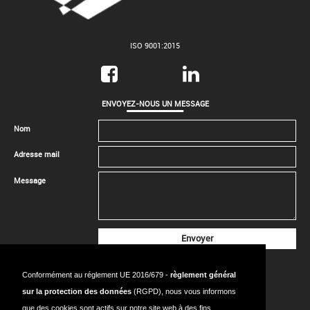
ISO 9001:2015
ENVOYEZ-NOUS UN MESSAGE
Nom
Adresse mail
Message
CONTACTEZ-NOUS
Conformément au réglement UE 2016/679 -
règlement général
SIÈGE SOCIAL
sur la protection des données
(RGPD), nous vous informons
Adresse:
18 Rue de l’Avenir, bât. 224, 14650 CARPIQUET - FRANCE
que des cookies sont actifs sur notre site web à des fins