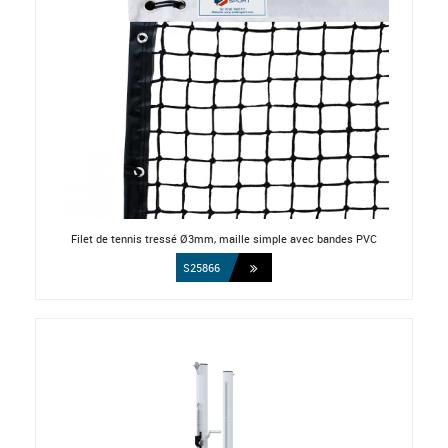
Filet de tennis tressé Ø3mm, maille simple avec bandes PVC
S25866