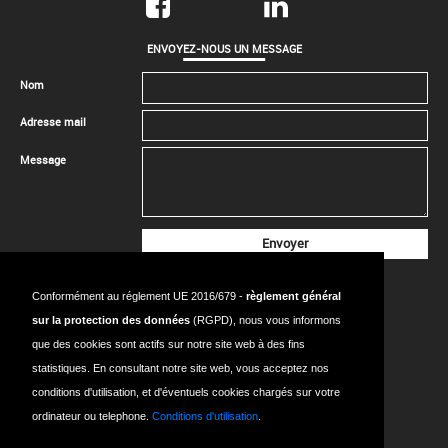
ENVOYEZ-NOUS UN MESSAGE
Nom
Adresse mail
Message
CONTACTEZ-NOUS
Conformément au réglement UE 2016/679 -
règlement général
SIÈGE SOCIAL
sur la protection des données
(RGPD), nous vous informons
Adresse:
18 Rue de l’Avenir, bât. 224, 14650 CARPIQUET - FRANCE
que des cookies sont actifs sur notre site web à des fins
Tel:
+33 (0)2.31.53.78.70
statistiques. En consultant notre site web, vous acceptez nos
Mail:
info@sodexsport.fr
conditions d'utilisation, et d'éventuels cookies chargés sur votre
ordinateur ou telephone.
Conditions d'utilisation
.