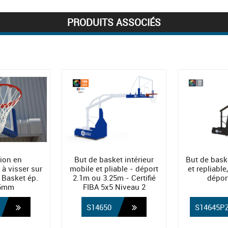
PRODUITS ASSOCIÉS
ion en
But de basket intérieur
But de bask
à visser sur
mobile et pliable - déport
et repliable,
Basket ép.
2.1m ou 3.25m - Certifié
dépor
55mm
FIBA 5x5 Niveau 2
S14650
S14645P