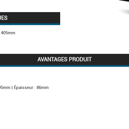
UES
405mm
440mm
AVANTAGES PRODUIT
86mm
8kg
05mm | Épaisseur : 86mm