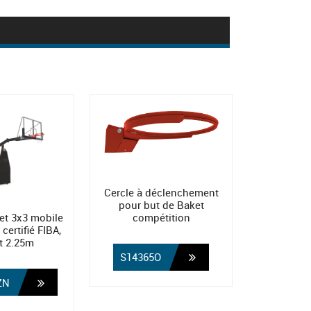
Cercle à déclenchement
pour but de Baket
compétition
et 3x3 mobile
 certifié FIBA,
t 2.25m
S14365O
ZN