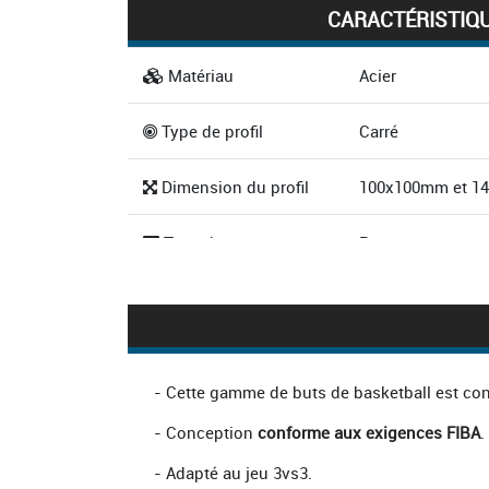
CARACTÉRISTIQ
Matériau
Acier
Type de profil
Carré
Dimension du profil
100x100mm et 1
Type de panneau
Panneau transpar
rectangulaire
Dimension du
1.80mx1.05m
panneau
- Cette gamme de buts de basketball est co
Hauteur du cercle
2.60m ou 3.05m
- Conception
conforme aux exigences FIBA
.
Diamètre du cercle
450mm
- Adapté au jeu 3vs3.