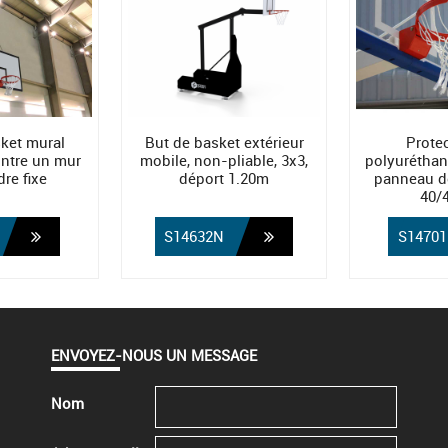
ket mural
But de basket extérieur
Prote
ontre un mur
mobile, non-pliable, 3x3,
polyuréthan
re fixe
déport 1.20m
panneau d
40/
S14632N
S14701
ENVOYEZ-NOUS UN MESSAGE
Nom