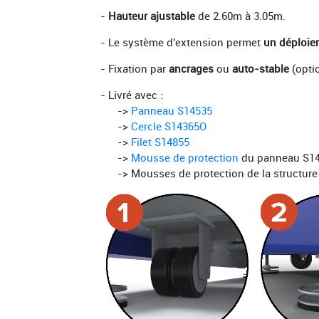
-
Hauteur ajustable
de 2.60m à 3.05m.
Déport
2.10m ou 3.25m
- Le système d'extension permet
un déploiem
Poids
496kg
- Fixation par
ancrages
ou
auto-stable
(opti
Fixation
Mobile
- Livré avec :
->
Panneau S14535
Couleur
Blanc
->
Cercle S14365O
->
Filet S14855
->
Mousse de protection
du panneau S1
Utilisation
Intérieur
-> Mousses de protection de la structure s
Note
Pliable