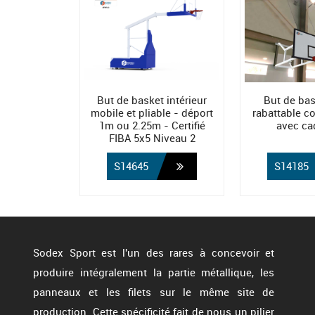
But de basket intérieur
But de bas
mobile et pliable - déport
rabattable c
1m ou 2.25m - Certifié
avec cad
FIBA 5x5 Niveau 2
S14645
S14185
Sodex Sport est l'un des rares à concevoir et
produire intégralement la partie métallique, les
panneaux et les filets sur le même site de
production. Cette spécificité fait de nous un pilier