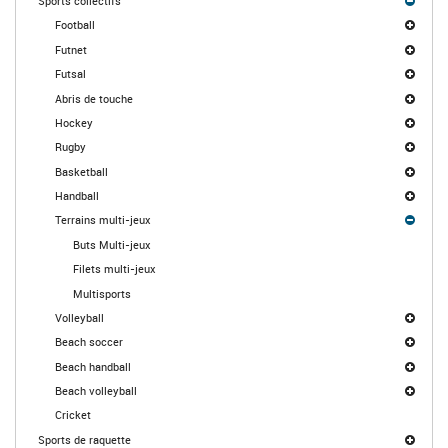
Sports collectifs
Football
Futnet
Futsal
Abris de touche
Hockey
Rugby
Basketball
Handball
Terrains multi-jeux
Buts Multi-jeux
Filets multi-jeux
Multisports
Volleyball
Beach soccer
Beach handball
Beach volleyball
Cricket
Sports de raquette