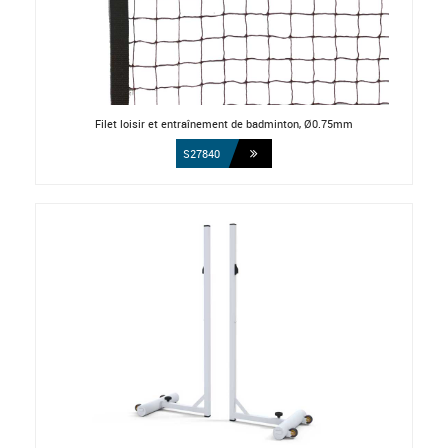
Filet loisir et entraînement de badminton, Ø0.75mm
S27840