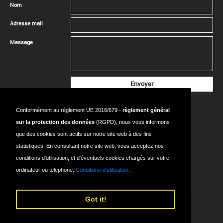
Nom
Adresse mail
Message
CONTACTEZ-NOUS
Conformément au réglement UE 2016/679 -
règlement général
SIÈGE SOCIAL
sur la protection des données
(RGPD), nous vous informons
Adresse:
18 Rue de l’Avenir, bât. 224, 14650 CARPIQUET - FRANCE
que des cookies sont actifs sur notre site web à des fins
Tel:
+33 (0)2.31.53.78.70
statistiques. En consultant notre site web, vous acceptez nos
conditions d'utilisation, et d'éventuels cookies chargés sur votre
Mail:
info@sodexsport.fr
ordinateur ou telephone.
Conditions d'utilisation
.
Got it!
Plan du site
Termes et conditions