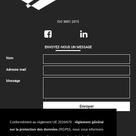
ISO 9001:2015
ENVOYEZ-NOUS UN MESSAGE
Nom
Adresse mail
Message
CONTACTEZ-NOUS
Conformément au réglement UE 2016/679 -
règlement général
SIÈGE SOCIAL
sur la protection des données
(RGPD), nous vous informons
Adresse:
18 Rue de l’Avenir, bât. 224, 14650 CARPIQUET - FRANCE