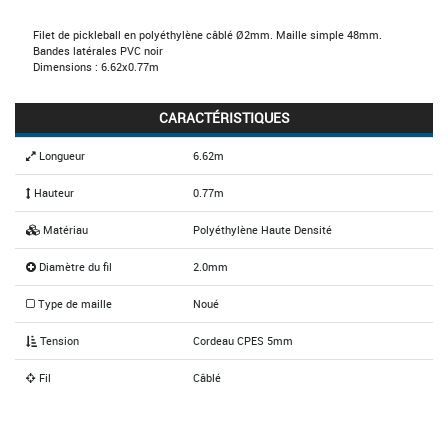
Filet de pickleball en polyéthylène câblé Ø2mm. Maille simple 48mm.
Bandes latérales PVC noir
Dimensions : 6.62x0.77m
CARACTÉRISTIQUES
Longueur
6.62m
Hauteur
0.77m
Matériau
Polyéthylène Haute Densité
Diamètre du fil
2.0mm
Type de maille
Noué
Tension
Cordeau CPES 5mm
Fil
Câblé