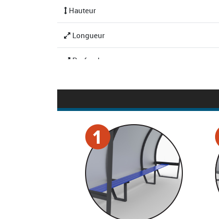
Hauteur
Longueur
Profondeur
Type de profil
Dimension du profil
Poids
Matériau
Couleur
Capacité