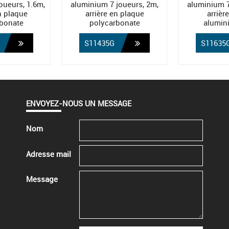
oueurs, 1.6m,
aluminium 7 joueurs, 2m,
aluminium 7
en plaque
arrière en plaque
arrièr
bonate
polycarbonate
alumin
S11435G
S11635
ENVOYEZ-NOUS UN MESSAGE
Nom
Adresse mail
Message