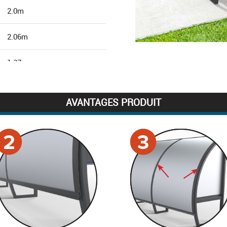
2.0m
2.06m
1.37m
Rectangle
AVANTAGES PRODUIT
60x30mm
51kg
Aluminium
Plastifié gris
4 joueurs