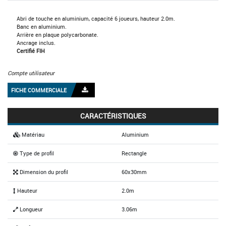
Abri de touche en aluminium, capacité 6 joueurs, hauteur 2.0m.
Banc en aluminium.
Arrière en plaque polycarbonate.
Ancrage inclus.
Certifié FIH
Compte utilisateur
FICHE COMMERCIALE
CARACTÉRISTIQUES
Matériau
Aluminium
Type de profil
Rectangle
Dimension du profil
60x30mm
Hauteur
2.0m
Longueur
3.06m