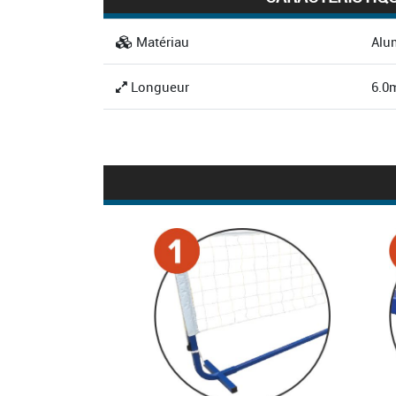
Matériau
Alu
Longueur
6.0
Largeur
0.5
Hauteur
1.1
Type de profil
Car
Dimension du profil
40 
Poids
15k
Fixation
Mob