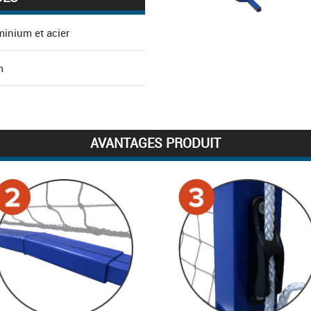
minium et acier
m
6m
m
AVANTAGES PRODUIT
ré
x 40mm
g
ile