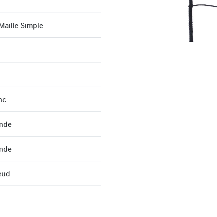
aille Simple
nc
nde
nde
œud