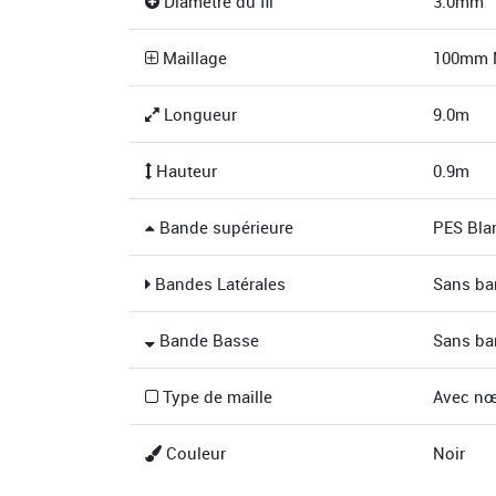
Diamètre du fil
3.0mm
Maillage
100mm M
Longueur
9.0m
Hauteur
0.9m
Bande supérieure
PES Bla
Bandes Latérales
Sans ba
Bande Basse
Sans ba
Type de maille
Avec n
Couleur
Noir