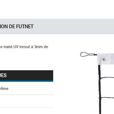
TION DE FUTNET
ne traité UV tressé à 3mm de
UES
ylène